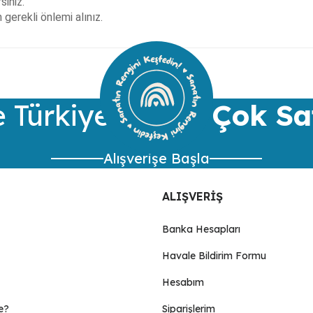
siniz.
gerekli önlemi alınız.
ularda yetersiz gördüğünüz noktaları öneri formunu kullanarak tarafımıza 
Bu ürüne ilk yorumu siz yapın!
Yorum Yaz
 Türkiye’nin
En Çok Sa
Alışverişe Başla
ALIŞVERİŞ
Banka Hesapları
Havale Bildirim Formu
Gönder
Hesabım
e?
Siparişlerim