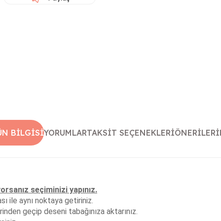
ÜN BILGISI
YORUMLAR
TAKSIT SEÇENEKLERI
ÖNERILERI
yorsanız seçiminizi yapınız.
 ile aynı noktaya getiriniz.
inden geçip deseni tabağınıza aktarınız.