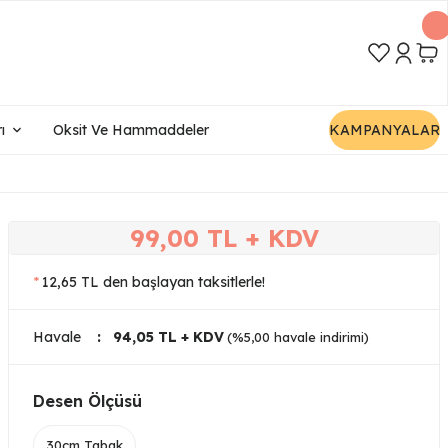
ı
Oksit Ve Hammaddeler
KAMPANYALAR
99,00 TL + KDV
*
12,65 TL den başlayan taksitlerle!
Havale
94,05 TL + KDV
(%5,00 havale indirimi)
Desen Ölçüsü
30cm Tabak