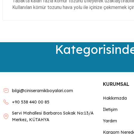
Tabakta kalan fazla kömür tozunu üfleyerek uzaklaştırabilir
Kullanılan kömür tozunu hava yolu ile içinize çekmemek için 
Bu ürünün fiyat bilgisi, resim, ürün açıklamalarında ve diğer kon
Görüş ve önerileriniz için teşekkür ederiz.
Ürün resmi kalitesiz, bozuk veya görüntülenemiyor.
Kategorisinde
Ürün açıklamasında eksik bilgiler bulunuyor.
Ürün bilgilerinde hatalar bulunuyor.
Ürün fiyatı diğer sitelerden daha pahalı.
Bu ürüne benzer farklı alternatifler olmalı.
KURUMSAL
bilgi@ciniseramikboyalari.com
Hakkımızda
+90 538 440 00 85
İletişim
Servi Mahallesi Barbaros Sokak No:13/A
Merkez, KÜTAHYA
Yardım
Kargom Nered