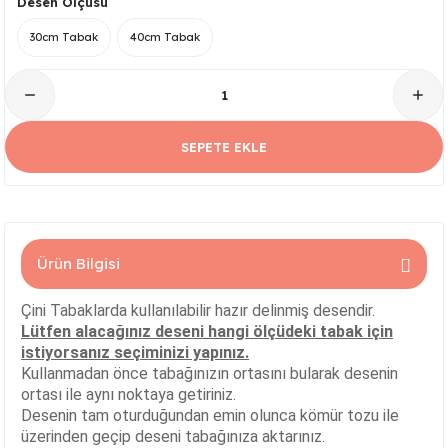
Desen Ölçüsü
Serisi
Kare Tabak Serisi
JASMİN VAZO
Çark Kase Serisi
SİLİNDİR KAVANOZ
30cm Tabak
40cm Tabak
Damla Tabak Serisi
SİLİNDİR VAZO
Fırfır Kase Serisi
ık Serisi
Kayık Tabak Serisi
HİTİT VAZO
Gondol Kase Serisi
SEPETE EKLE
Dikdörtgen Rölyefli Tabak Serisi
AŞURELİK VAZO
Kayık Kase Serisi
Nar Tabak Serisi
BURGU VAZO
Milet Kase Serisi
Ürün Bilgisi
Model Tabak Serisi
PELİKAN VAZO
Noodles Kase
Çini Tabaklarda kullanılabilir hazır delinmiş desendir.
Ayna Tabak Serisi
LALE VAZO
Sunumluk Kase Serisi
Lütfen alacağınız deseni hangi ölçüdeki tabak için
istiyorsanız seçiminizi yapınız.
Kahve - Çay Tabak Serisi
ÇEŞM-İ BÜLBÜL VAZO
Üç Ayaklı Kase Serisi
Kullanmadan önce tabağınızın ortasını bularak desenin
ortası ile aynı noktaya getiriniz.
Desenin tam oturduğundan emin olunca kömür tozu ile
n Serisi
3 Ayaklı Oval Sunumluk
ALEM VAZO
üzerinden geçip deseni tabağınıza aktarınız.