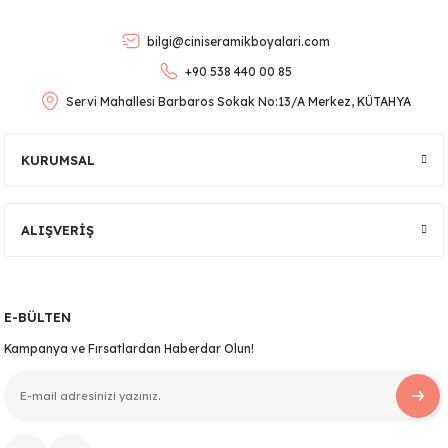
Ürün bilgilerinde hatalar bulunuyor.
bilgi@ciniseramikboyalari.com
Ürün fiyatı diğer sitelerden daha pahalı.
+90 538 440 00 85
Bu ürüne benzer farklı alternatifler olmalı.
Servi Mahallesi Barbaros Sokak No:13/A Merkez, KÜTAHYA
KURUMSAL
lar
Gönder
ALIŞVERİŞ
 Ürünler
E-BÜLTEN
Kampanya ve Fırsatlardan Haberdar Olun!