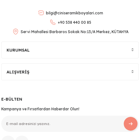
Ürün bilgilerinde hatalar bulunuyor.
bilgi@ciniseramikboyalari.com
Ürün fiyatı diğer sitelerden daha pahalı.
+90 538 440 00 85
Bu ürüne benzer farklı alternatifler olmalı.
Servi Mahallesi Barbaros Sokak No:13/A Merkez, KÜTAHYA
KURUMSAL
lar
Gönder
ALIŞVERİŞ
 Ürünler
E-BÜLTEN
Kampanya ve Fırsatlardan Haberdar Olun!