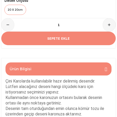
Desen Ölçüsü
Serisi
Kare Tabak Serisi
JASMİN VAZO
Çark Kase Serisi
SİLİNDİR KAVANOZ
20 X 20cm
Damla Tabak Serisi
SİLİNDİR VAZO
Fırfır Kase Serisi
ık Serisi
Kayık Tabak Serisi
HİTİT VAZO
Gondol Kase Serisi
SEPETE EKLE
Dikdörtgen Rölyefli Tabak Serisi
AŞURELİK VAZO
Kayık Kase Serisi
Nar Tabak Serisi
BURGU VAZO
Milet Kase Serisi
Ürün Bilgisi
Model Tabak Serisi
PELİKAN VAZO
Noodles Kase
Çini Karolarda kullanılabilir hazır delinmiş desendir.
Ayna Tabak Serisi
LALE VAZO
Sunumluk Kase Serisi
Lütfen alacağınız deseni hangi ölçüdeki karo için
istiyorsanız seçiminizi yapınız.
Kahve - Çay Tabak Serisi
ÇEŞM-İ BÜLBÜL VAZO
Üç Ayaklı Kase Serisi
Kullanmadan önce karonuzun ortasını bularak desenin
ortası ile aynı noktaya getiriniz.
Desenin tam oturduğundan emin olunca kömür tozu ile
n Serisi
3 Ayaklı Oval Sunumluk
ALEM VAZO
üzerinden geçip deseni karonuza aktarınız.