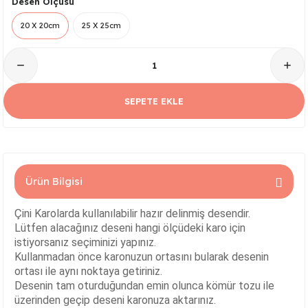
Desen Ölçüsü
Serisi
Kare Tabak Serisi
JASMİN VAZO
Çark Kase Serisi
SİLİNDİR KAVANOZ
20 X 20cm
25 X 25cm
Damla Tabak Serisi
SİLİNDİR VAZO
Fırfır Kase Serisi
ık Serisi
Kayık Tabak Serisi
HİTİT VAZO
Gondol Kase Serisi
SEPETE EKLE
Dikdörtgen Rölyefli Tabak Serisi
AŞURELİK VAZO
Kayık Kase Serisi
Nar Tabak Serisi
BURGU VAZO
Milet Kase Serisi
Ürün Bilgisi
Model Tabak Serisi
PELİKAN VAZO
Noodles Kase
Çini Karolarda kullanılabilir hazır delinmiş desendir.
Ayna Tabak Serisi
LALE VAZO
Sunumluk Kase Serisi
Lütfen alacağınız deseni hangi ölçüdeki karo için
istiyorsanız seçiminizi yapınız.
Kahve - Çay Tabak Serisi
ÇEŞM-İ BÜLBÜL VAZO
Üç Ayaklı Kase Serisi
Kullanmadan önce karonuzun ortasını bularak desenin
ortası ile aynı noktaya getiriniz.
Desenin tam oturduğundan emin olunca kömür tozu ile
n Serisi
3 Ayaklı Oval Sunumluk
ALEM VAZO
üzerinden geçip deseni karonuza aktarınız.