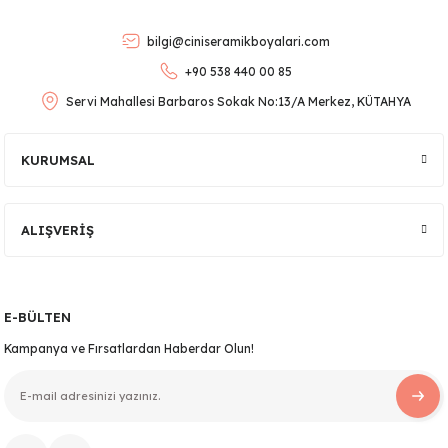
Ürün bilgilerinde hatalar bulunuyor.
bilgi@ciniseramikboyalari.com
Ürün fiyatı diğer sitelerden daha pahalı.
+90 538 440 00 85
Bu ürüne benzer farklı alternatifler olmalı.
Servi Mahallesi Barbaros Sokak No:13/A Merkez, KÜTAHYA
KURUMSAL
lar
Gönder
ALIŞVERİŞ
 Ürünler
E-BÜLTEN
Kampanya ve Fırsatlardan Haberdar Olun!