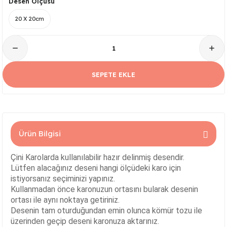
Desen Ölçüsü
Serisi
Kare Tabak Serisi
JASMİN VAZO
Çark Kase Serisi
SİLİNDİR KAVANOZ
20 X 20cm
Damla Tabak Serisi
SİLİNDİR VAZO
Fırfır Kase Serisi
ık Serisi
Kayık Tabak Serisi
HİTİT VAZO
Gondol Kase Serisi
SEPETE EKLE
Dikdörtgen Rölyefli Tabak Serisi
AŞURELİK VAZO
Kayık Kase Serisi
Nar Tabak Serisi
BURGU VAZO
Milet Kase Serisi
Ürün Bilgisi
Model Tabak Serisi
PELİKAN VAZO
Noodles Kase
Çini Karolarda kullanılabilir hazır delinmiş desendir.
Ayna Tabak Serisi
LALE VAZO
Sunumluk Kase Serisi
Lütfen alacağınız deseni hangi ölçüdeki karo için
istiyorsanız seçiminizi yapınız.
Kahve - Çay Tabak Serisi
ÇEŞM-İ BÜLBÜL VAZO
Üç Ayaklı Kase Serisi
Kullanmadan önce karonuzun ortasını bularak desenin
ortası ile aynı noktaya getiriniz.
Desenin tam oturduğundan emin olunca kömür tozu ile
n Serisi
3 Ayaklı Oval Sunumluk
ALEM VAZO
üzerinden geçip deseni karonuza aktarınız.