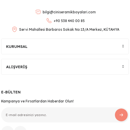
Ürün bilgilerinde hatalar bulunuyor.
bilgi@ciniseramikboyalari.com
Ürün fiyatı diğer sitelerden daha pahalı.
+90 538 440 00 85
Bu ürüne benzer farklı alternatifler olmalı.
Servi Mahallesi Barbaros Sokak No:13/A Merkez, KÜTAHYA
KURUMSAL
lar
Gönder
ALIŞVERİŞ
 Ürünler
E-BÜLTEN
Kampanya ve Fırsatlardan Haberdar Olun!