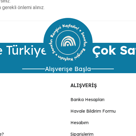
siniz.
gerekli önlemi alınız.
ularda yetersiz gördüğünüz noktaları öneri formunu kullanarak tarafımıza 
Bu ürüne ilk yorumu siz yapın!
Yorum Yaz
 Türkiye’nin
En Çok Sa
Alışverişe Başla
ALIŞVERİŞ
Banka Hesapları
Havale Bildirim Formu
Gönder
Hesabım
e?
Siparişlerim