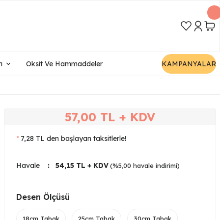
ı
Oksit Ve Hammaddeler
KAMPANYALAR
57,00 TL + KDV
*
7,28 TL den başlayan taksitlerle!
Havale
54,15 TL + KDV
(%5,00 havale indirimi)
Desen Ölçüsü
18cm Tabak
25cm Tabak
30cm Tabak