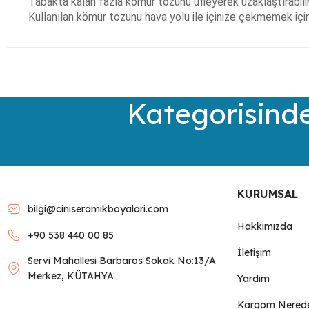
Tabakta kalan fazla kömür tozunu üfleyerek uzaklaştırabilir
Kullanılan kömür tozunu hava yolu ile içinize çekmemek için 
Bu ürünün fiyat bilgisi, resim, ürün açıklamalarında ve diğer kon
Görüş ve önerileriniz için teşekkür ederiz.
Ürün resmi kalitesiz, bozuk veya görüntülenemiyor.
Kategorisinde
Ürün açıklamasında eksik bilgiler bulunuyor.
Ürün bilgilerinde hatalar bulunuyor.
Ürün fiyatı diğer sitelerden daha pahalı.
Bu ürüne benzer farklı alternatifler olmalı.
KURUMSAL
bilgi@ciniseramikboyalari.com
Hakkımızda
+90 538 440 00 85
İletişim
Servi Mahallesi Barbaros Sokak No:13/A
Merkez, KÜTAHYA
Yardım
Kargom Nered