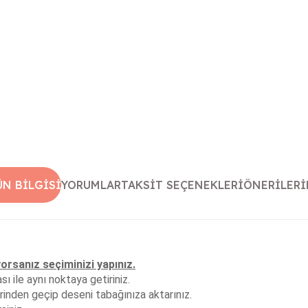
ÜN BILGISI
YORUMLAR
TAKSIT SEÇENEKLERI
ÖNERILERI
yorsanız seçiminizi yapınız.
 ile aynı noktaya getiriniz.
inden geçip deseni tabağınıza aktarınız.