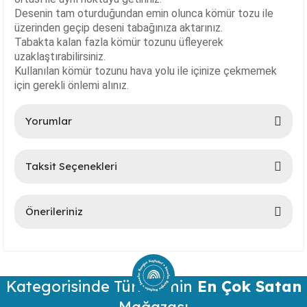
Ayaklı Tabak Serisi
DİĞER VAZOLAR
Desenin tam oturduğundan emin olunca kömür tozu ile
üzerinden geçip deseni tabağınıza aktarınız.
Tabakta kalan fazla kömür tozunu üfleyerek
Balık Tabak Serisi
GENİŞ RÖLYEFLİ VAZO
uzaklaştırabilirsiniz.
Kullanılan kömür tozunu hava yolu ile içinize çekmemek
Fırfır Tabak Serisi
KÜT VAZO
için gerekli önlemi alınız.
İbrik Tabak Serisi
MODERN VAZO
Yorumlar
Karaca Tabak Serisi
Taksit Seçenekleri
Bu ürüne ilk yorumu siz yapın!
Katlı Servis Tabak Takımı
Önerileriniz
Oval Tabak Serisi
Yorum Yaz
Bu ürünün fiyat bilgisi, resim, ürün açıklamalarında ve diğer
Sahan Tabak Serisi
konularda yetersiz gördüğünüz noktaları öneri formunu
kullanarak tarafımıza iletebilirsiniz.
Taste Tabak Serisi
Kategorisinde Türkiye’nin
Görüş ve önerileriniz için teşekkür ederiz.
En Çok Satan