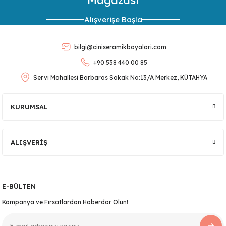
Mağazası
Ürün resmi kalitesiz, bozuk veya görüntülenemiyor.
Alışverişe Başla
Ürün açıklamasında eksik bilgiler bulunuyor.
Ürün bilgilerinde hatalar bulunuyor.
bilgi@ciniseramikboyalari.com
Ürün fiyatı diğer sitelerden daha pahalı.
+90 538 440 00 85
Bu ürüne benzer farklı alternatifler olmalı.
Servi Mahallesi Barbaros Sokak No:13/A Merkez, KÜTAHYA
lar
KURUMSAL
 Ürünler
Gönder
ALIŞVERİŞ
E-BÜLTEN
Kampanya ve Fırsatlardan Haberdar Olun!