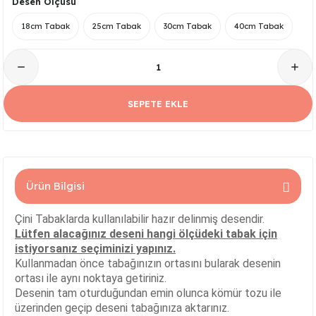
Desen Ölçüsü
Serisi
Kare Tabak Serisi
JASMİN VAZO
Çark Kase Serisi
SİLİNDİR KAVANOZ
18cm Tabak
25cm Tabak
30cm Tabak
40cm Tabak
Damla Tabak Serisi
SİLİNDİR VAZO
Fırfır Kase Serisi
ık Serisi
Kayık Tabak Serisi
HİTİT VAZO
Gondol Kase Serisi
SEPETE EKLE
Dikdörtgen Rölyefli Tabak Serisi
AŞURELİK VAZO
Kayık Kase Serisi
Nar Tabak Serisi
BURGU VAZO
Milet Kase Serisi
Ürün Bilgisi
Model Tabak Serisi
PELİKAN VAZO
Noodles Kase
Çini Tabaklarda kullanılabilir hazır delinmiş desendir.
Ayna Tabak Serisi
LALE VAZO
Sunumluk Kase Serisi
Lütfen alacağınız deseni hangi ölçüdeki tabak için
istiyorsanız seçiminizi yapınız.
Kahve - Çay Tabak Serisi
ÇEŞM-İ BÜLBÜL VAZO
Üç Ayaklı Kase Serisi
Kullanmadan önce tabağınızın ortasını bularak desenin
ortası ile aynı noktaya getiriniz.
Desenin tam oturduğundan emin olunca kömür tozu ile
n Serisi
3 Ayaklı Oval Sunumluk
ALEM VAZO
üzerinden geçip deseni tabağınıza aktarınız.