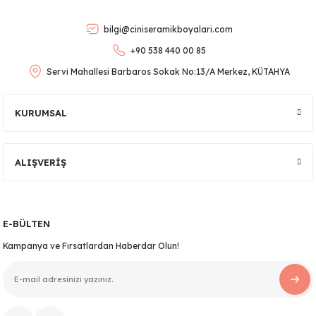
Ürün bilgilerinde hatalar bulunuyor.
bilgi@ciniseramikboyalari.com
Ürün fiyatı diğer sitelerden daha pahalı.
+90 538 440 00 85
Bu ürüne benzer farklı alternatifler olmalı.
Servi Mahallesi Barbaros Sokak No:13/A Merkez, KÜTAHYA
KURUMSAL
lar
Gönder
ALIŞVERİŞ
 Ürünler
E-BÜLTEN
Kampanya ve Fırsatlardan Haberdar Olun!