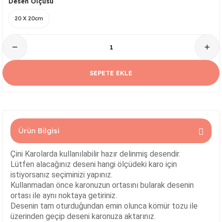
Desen Ölçüsü
Serisi
Kare Tabak Serisi
JASMİN VAZO
Çark Kase Serisi
SİLİNDİR KAVANOZ
20 X 20cm
Damla Tabak Serisi
SİLİNDİR VAZO
Fırfır Kase Serisi
ık Serisi
Kayık Tabak Serisi
HİTİT VAZO
Gondol Kase Serisi
SEPETE EKLE
Dikdörtgen Rölyefli Tabak Serisi
AŞURELİK VAZO
Kayık Kase Serisi
Nar Tabak Serisi
BURGU VAZO
Milet Kase Serisi
Ürün Bilgisi
Model Tabak Serisi
PELİKAN VAZO
Noodles Kase
Çini Karolarda kullanılabilir hazır delinmiş desendir.
Ayna Tabak Serisi
LALE VAZO
Sunumluk Kase Serisi
Lütfen alacağınız deseni hangi ölçüdeki karo için
istiyorsanız seçiminizi yapınız.
Kahve - Çay Tabak Serisi
ÇEŞM-İ BÜLBÜL VAZO
Üç Ayaklı Kase Serisi
Kullanmadan önce karonuzun ortasını bularak desenin
ortası ile aynı noktaya getiriniz.
Desenin tam oturduğundan emin olunca kömür tozu ile
n Serisi
3 Ayaklı Oval Sunumluk
ALEM VAZO
üzerinden geçip deseni karonuza aktarınız.