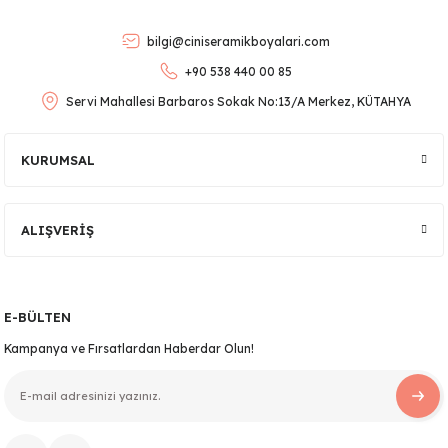
Ürün bilgilerinde hatalar bulunuyor.
bilgi@ciniseramikboyalari.com
Ürün fiyatı diğer sitelerden daha pahalı.
+90 538 440 00 85
Bu ürüne benzer farklı alternatifler olmalı.
Servi Mahallesi Barbaros Sokak No:13/A Merkez, KÜTAHYA
KURUMSAL
lar
Gönder
ALIŞVERİŞ
 Ürünler
E-BÜLTEN
Kampanya ve Fırsatlardan Haberdar Olun!