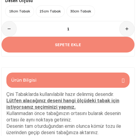
Desen Ölçüsü
Serisi
Kare Tabak Serisi
JASMİN VAZO
Çark Kase Serisi
SİLİNDİR KAVANOZ
18cm Tabak
25cm Tabak
30cm Tabak
Damla Tabak Serisi
SİLİNDİR VAZO
Fırfır Kase Serisi
ık Serisi
Kayık Tabak Serisi
HİTİT VAZO
Gondol Kase Serisi
SEPETE EKLE
Dikdörtgen Rölyefli Tabak Serisi
AŞURELİK VAZO
Kayık Kase Serisi
Nar Tabak Serisi
BURGU VAZO
Milet Kase Serisi
Ürün Bilgisi
Model Tabak Serisi
PELİKAN VAZO
Noodles Kase
Çini Tabaklarda kullanılabilir hazır delinmiş desendir.
Ayna Tabak Serisi
LALE VAZO
Sunumluk Kase Serisi
Lütfen alacağınız deseni hangi ölçüdeki tabak için
istiyorsanız seçiminizi yapınız.
Kahve - Çay Tabak Serisi
ÇEŞM-İ BÜLBÜL VAZO
Üç Ayaklı Kase Serisi
Kullanmadan önce tabağınızın ortasını bularak desenin
ortası ile aynı noktaya getiriniz.
Desenin tam oturduğundan emin olunca kömür tozu ile
n Serisi
3 Ayaklı Oval Sunumluk
ALEM VAZO
üzerinden geçip deseni tabağınıza aktarınız.