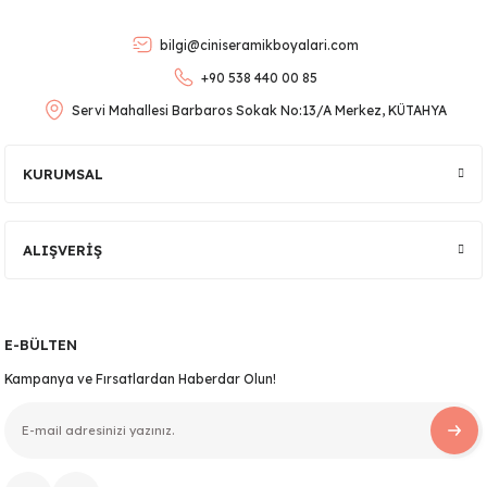
Ürün bilgilerinde hatalar bulunuyor.
bilgi@ciniseramikboyalari.com
Ürün fiyatı diğer sitelerden daha pahalı.
+90 538 440 00 85
Bu ürüne benzer farklı alternatifler olmalı.
Servi Mahallesi Barbaros Sokak No:13/A Merkez, KÜTAHYA
KURUMSAL
lar
Gönder
ALIŞVERİŞ
 Ürünler
E-BÜLTEN
Kampanya ve Fırsatlardan Haberdar Olun!