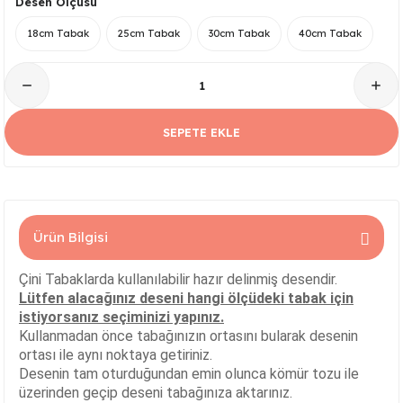
Desen Ölçüsü
Serisi
Kare Tabak Serisi
JASMİN VAZO
Çark Kase Serisi
SİLİNDİR KAVANOZ
18cm Tabak
25cm Tabak
30cm Tabak
40cm Tabak
Damla Tabak Serisi
SİLİNDİR VAZO
Fırfır Kase Serisi
ık Serisi
Kayık Tabak Serisi
HİTİT VAZO
Gondol Kase Serisi
SEPETE EKLE
Dikdörtgen Rölyefli Tabak Serisi
AŞURELİK VAZO
Kayık Kase Serisi
Nar Tabak Serisi
BURGU VAZO
Milet Kase Serisi
Ürün Bilgisi
Model Tabak Serisi
PELİKAN VAZO
Noodles Kase
Çini Tabaklarda kullanılabilir hazır delinmiş desendir.
Ayna Tabak Serisi
LALE VAZO
Sunumluk Kase Serisi
Lütfen alacağınız deseni hangi ölçüdeki tabak için
istiyorsanız seçiminizi yapınız.
Kahve - Çay Tabak Serisi
ÇEŞM-İ BÜLBÜL VAZO
Üç Ayaklı Kase Serisi
Kullanmadan önce tabağınızın ortasını bularak desenin
ortası ile aynı noktaya getiriniz.
Desenin tam oturduğundan emin olunca kömür tozu ile
n Serisi
3 Ayaklı Oval Sunumluk
ALEM VAZO
üzerinden geçip deseni tabağınıza aktarınız.