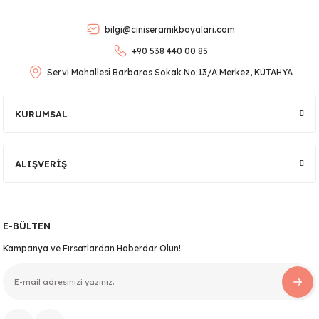
Ürün bilgilerinde hatalar bulunuyor.
bilgi@ciniseramikboyalari.com
Ürün fiyatı diğer sitelerden daha pahalı.
+90 538 440 00 85
Bu ürüne benzer farklı alternatifler olmalı.
Servi Mahallesi Barbaros Sokak No:13/A Merkez, KÜTAHYA
KURUMSAL
lar
Gönder
ALIŞVERİŞ
 Ürünler
E-BÜLTEN
Kampanya ve Fırsatlardan Haberdar Olun!