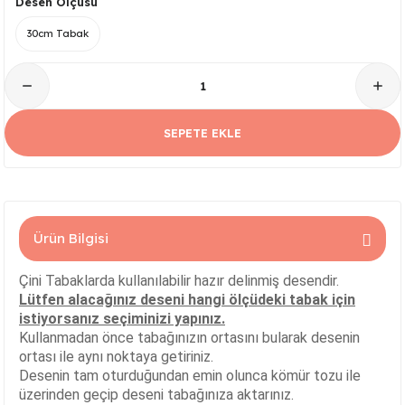
Desen Ölçüsü
Serisi
Kare Tabak Serisi
JASMİN VAZO
Çark Kase Serisi
SİLİNDİR KAVANOZ
30cm Tabak
Damla Tabak Serisi
SİLİNDİR VAZO
Fırfır Kase Serisi
ık Serisi
Kayık Tabak Serisi
HİTİT VAZO
Gondol Kase Serisi
SEPETE EKLE
Dikdörtgen Rölyefli Tabak Serisi
AŞURELİK VAZO
Kayık Kase Serisi
Nar Tabak Serisi
BURGU VAZO
Milet Kase Serisi
Ürün Bilgisi
Model Tabak Serisi
PELİKAN VAZO
Noodles Kase
Çini Tabaklarda kullanılabilir hazır delinmiş desendir.
Ayna Tabak Serisi
LALE VAZO
Sunumluk Kase Serisi
Lütfen alacağınız deseni hangi ölçüdeki tabak için
istiyorsanız seçiminizi yapınız.
Kahve - Çay Tabak Serisi
ÇEŞM-İ BÜLBÜL VAZO
Üç Ayaklı Kase Serisi
Kullanmadan önce tabağınızın ortasını bularak desenin
ortası ile aynı noktaya getiriniz.
Desenin tam oturduğundan emin olunca kömür tozu ile
n Serisi
3 Ayaklı Oval Sunumluk
ALEM VAZO
üzerinden geçip deseni tabağınıza aktarınız.