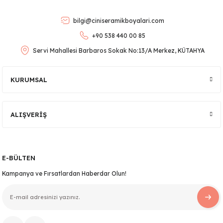
Ürün bilgilerinde hatalar bulunuyor.
bilgi@ciniseramikboyalari.com
Ürün fiyatı diğer sitelerden daha pahalı.
+90 538 440 00 85
Bu ürüne benzer farklı alternatifler olmalı.
Servi Mahallesi Barbaros Sokak No:13/A Merkez, KÜTAHYA
KURUMSAL
lar
Gönder
ALIŞVERİŞ
 Ürünler
E-BÜLTEN
Kampanya ve Fırsatlardan Haberdar Olun!