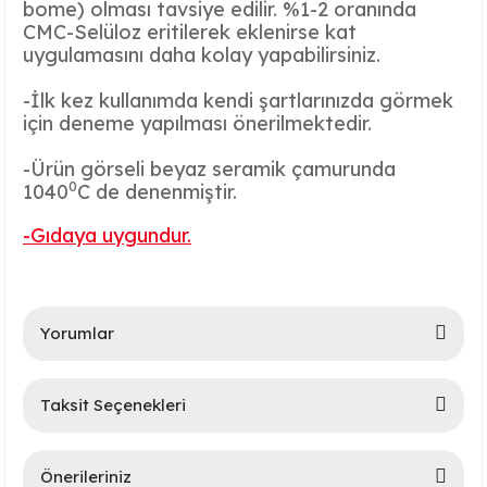
bome) olması tavsiye edilir. %1-2 oranında
CMC-Selüloz eritilerek eklenirse kat
uygulamasını daha kolay yapabilirsiniz.
-İlk kez kullanımda kendi şartlarınızda görmek
için deneme yapılması önerilmektedir.
-Ürün görseli beyaz seramik çamurunda
0
1040
C de denenmiştir.
lar
-Gıdaya uygundur.
 Ürünler
Yorumlar
Taksit Seçenekleri
Bu ürüne ilk yorumu siz yapın!
Önerileriniz
Yorum Yaz