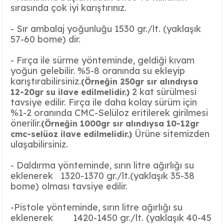
sırasında çok iyi karıştırınız.
Ayaklı Tabak Serisi
DİĞER VAZOLAR
- Sır ambalaj yoğunluğu 1530 gr./lt. (yaklaşık
Balık Tabak Serisi
GENİŞ RÖLYEFLİ VAZO
57-60 bome) dir.
Fırfır Tabak Serisi
KÜT VAZO
- Fırça ile sürme yönteminde, geldiği kıvam
yoğun gelebilir. %5-8 oranında su ekleyip
karıştırabilirsiniz.
(Örneğin 250gr sır alındıysa
İbrik Tabak Serisi
MODERN VAZO
2 kat sürülmesi
12-20gr su ilave edilmelidir.)
tavsiye edilir.
Fırça ile daha kolay sürüm için
Karaca Tabak Serisi
%1-2 oranında CMC-Selüloz eritilerek girilmesi
önerilir.
(Örneğin 1000gr sır alındıysa 10-12gr
Katlı Servis Tabak Takımı
Ürüne sitemizden
cmc-selüoz ilave edilmelidir.)
ulaşabilirsiniz.
Oval Tabak Serisi
- Daldırma yönteminde, sırın litre ağırlığı su
eklenerek 1320-1370 gr./lt.(yaklaşık 35-38
Sahan Tabak Serisi
bome) olması tavsiye edilir.
Taste Tabak Serisi
-Pistole yönteminde, sırın litre ağırlığı su
eklenerek 1420-1450 gr./lt.
(yaklaşık 40-45