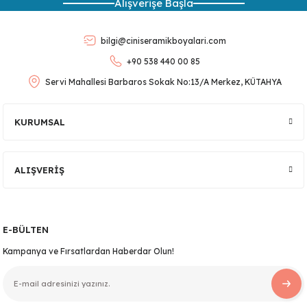
Alışverişe Başla
Ürün açıklamasında eksik bilgiler bulunuyor.
Ürün bilgilerinde hatalar bulunuyor.
bilgi@ciniseramikboyalari.com
Ürün fiyatı diğer sitelerden daha pahalı.
+90 538 440 00 85
Bu ürüne benzer farklı alternatifler olmalı.
Servi Mahallesi Barbaros Sokak No:13/A Merkez, KÜTAHYA
KURUMSAL
Gönder
ALIŞVERİŞ
E-BÜLTEN
Kampanya ve Fırsatlardan Haberdar Olun!