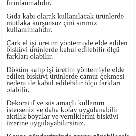
fırınlanmalıdır.
Ayaklı Tabak Serisi
DİĞER VAZOLAR
Gıda kabı olarak kullanılacak ürünlerde
Balık Tabak Serisi
GENİŞ RÖLYEFLİ VAZO
mutlaka
kurşunsuz çini sırımız
kullanılmalıdır.
Fırfır Tabak Serisi
KÜT VAZO
Çark el işi üretim yöntemiyle elde edilen
bisküvi ürünlerde kabul edilebilir ölçü
İbrik Tabak Serisi
MODERN VAZO
farkları olabilir.
Karaca Tabak Serisi
Döküm kalıp işi üretim yöntemiyle elde
edilen bisküvi ürünlerde çamur çekmesi
Katlı Servis Tabak Takımı
nedeni ile kabul edilebilir ölçü farkları
olabilir.
Oval Tabak Serisi
Dekoratif ve süs amaçlı kullanım
isterseniz ve daha kolay uygulanabilir
Sahan Tabak Serisi
akrilik boyalar ve verniklerini bisküvi
üzerine uygulayabilirsiniz.
Taste Tabak Serisi