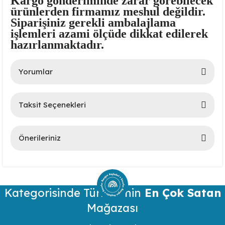
Kargo gönderiminde zarar görebilecek
ürünlerden firmamız meshul değildir.
Siparişiniz gerekli ambalajlama
işlemleri azami ölçüde dikkat edilerek
hazırlanmaktadır.
Yorumlar
lar
Taksit Seçenekleri
Bu ürüne ilk yorumu siz yapın!
 Ürünler
Önerileriniz
Yorum Yaz
Bu ürünün fiyat bilgisi, resim, ürün açıklamalarında ve diğer
konularda yetersiz gördüğünüz noktaları öneri formunu
kullanarak tarafımıza iletebilirsiniz.
Kategorisinde Türkiye’nin
Görüş ve önerileriniz için teşekkür ederiz.
En Çok Satan
Mağazası
Ürün resmi kalitesiz, bozuk veya görüntülenemiyor.