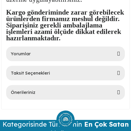
Kargo gönderiminde zarar görebilecek
ürünlerden firmamız meshul değildir.
Siparişiniz gerekli ambalajlama
işlemleri azami ölçüde dikkat edilerek
hazırlanmaktadır.
Yorumlar
Taksit Seçenekleri
Bu ürüne ilk yorumu siz yapın!
Önerileriniz
Yorum Yaz
Bu ürünün fiyat bilgisi, resim, ürün açıklamalarında ve diğer
konularda yetersiz gördüğünüz noktaları öneri formunu
kullanarak tarafımıza iletebilirsiniz.
Kategorisinde Türkiye’nin
Görüş ve önerileriniz için teşekkür ederiz.
En Çok Satan