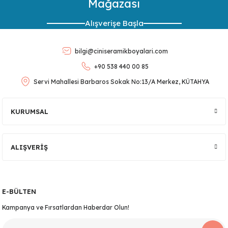
Mağazası
Ürün resmi kalitesiz, bozuk veya görüntülenemiyor.
Alışverişe Başla
Ürün açıklamasında eksik bilgiler bulunuyor.
Ürün bilgilerinde hatalar bulunuyor.
bilgi@ciniseramikboyalari.com
Ürün fiyatı diğer sitelerden daha pahalı.
+90 538 440 00 85
Bu ürüne benzer farklı alternatifler olmalı.
Servi Mahallesi Barbaros Sokak No:13/A Merkez, KÜTAHYA
KURUMSAL
Gönder
ALIŞVERİŞ
E-BÜLTEN
Kampanya ve Fırsatlardan Haberdar Olun!