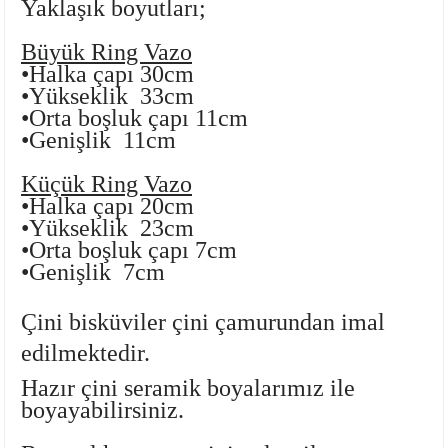
Yaklaşık boyutları;
Ayaklı Tabak Serisi
DİĞER VAZOLAR
Büyük Ring Vazo
Balık Tabak Serisi
GENİŞ RÖLYEFLİ VAZO
•Halka çapı 30cm
•Yükseklik 33cm
•Orta boşluk çapı 11cm
Fırfır Tabak Serisi
KÜT VAZO
•Genişlik 11cm
İbrik Tabak Serisi
MODERN VAZO
Küçük Ring Vazo
•Halka çapı 20cm
Karaca Tabak Serisi
•Yükseklik 23cm
•Orta boşluk çapı 7cm
Katlı Servis Tabak Takımı
•Genişlik 7cm
Oval Tabak Serisi
Çini bisküviler çini çamurundan imal
edilmektedir.
Sahan Tabak Serisi
Hazır çini seramik boyalarımız
ile
boyayabilirsiniz.
Taste Tabak Serisi