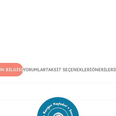
ÜN BILGISI
YORUMLAR
TAKSIT SEÇENEKLERI
ÖNERILERI
ularda yetersiz gördüğünüz noktaları öneri formunu kullanarak tarafımıza 
Bu ürüne ilk yorumu siz yapın!