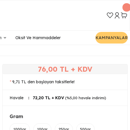
ı
Oksit Ve Hammaddeler
KAMPANYALAR
76,00 TL + KDV
*
9,71 TL den başlayan taksitlerle!
Havale
72,20 TL + KDV
(%5,00 havale indirimi)
Gram
1000gr
100gr
250gr
500gr