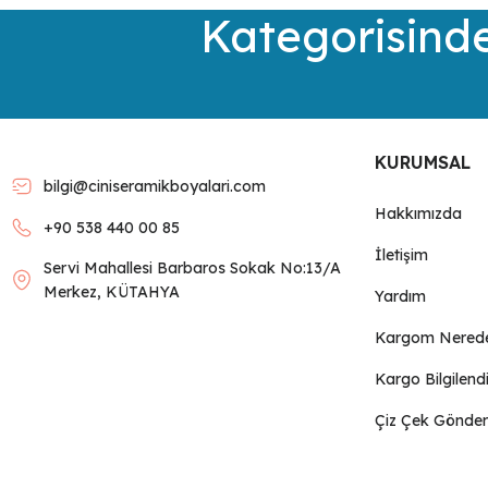
Kategorisinde
Ürün açıklamasında eksik bilgiler bulunuyor.
Ürün bilgilerinde hatalar bulunuyor.
Ürün fiyatı diğer sitelerden daha pahalı.
Bu ürüne benzer farklı alternatifler olmalı.
KURUMSAL
bilgi@ciniseramikboyalari.com
Hakkımızda
+90 538 440 00 85
İletişim
Servi Mahallesi Barbaros Sokak No:13/A
Merkez, KÜTAHYA
Yardım
Kargom Nered
Kargo Bilgilend
Çiz Çek Gönder