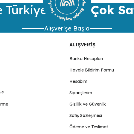
Yorum Yaz
 Türkiye’nin
En Çok Sa
Alışverişe Başla
ALIŞVERİŞ
Banka Hesapları
Havale Bildirim Formu
Gönder
Hesabım
e?
Siparişlerim
irme
Gizlilik ve Güvenlik
Satış Sözleşmesi
Ödeme ve Teslimat