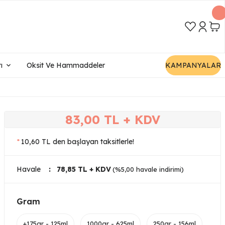
ı
Oksit Ve Hammaddeler
KAMPANYALAR
83,00 TL + KDV
*
10,60 TL den başlayan taksitlerle!
Havale
78,85 TL + KDV
(%5,00 havale indirimi)
Gram
+175gr - 125ml
1000gr - 625ml
250gr - 156ml