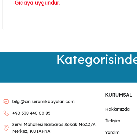
-Gıdaya uygundur.
Bu ürünün fiyat bilgisi, resim, ürün açıklamalarında ve diğer kon
Görüş ve önerileriniz için teşekkür ederiz.
Ürün resmi kalitesiz, bozuk veya görüntülenemiyor.
Kategorisinde
Ürün açıklamasında eksik bilgiler bulunuyor.
Ürün bilgilerinde hatalar bulunuyor.
Ürün fiyatı diğer sitelerden daha pahalı.
Bu ürüne benzer farklı alternatifler olmalı.
KURUMSAL
bilgi@ciniseramikboyalari.com
Hakkımızda
+90 538 440 00 85
İletişim
Servi Mahallesi Barbaros Sokak No:13/A
Merkez, KÜTAHYA
Yardım