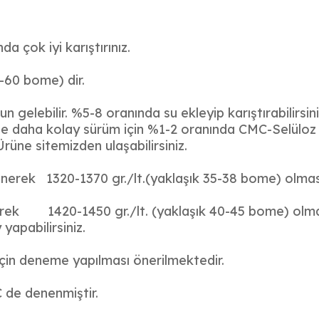
a çok iyi karıştırınız.
7-60 bome) dir.
 gelebilir. %5-8 oranında su ekleyip karıştırabilirsini
ile daha kolay sürüm için %1-2 oranında CMC-Selüloz eri
rüne sitemizden ulaşabilirsiniz.
lenerek 1320-1370 gr./lt.(yaklaşık 35-38 bome) olması 
lenerek 1420-1450 gr./lt.
(yaklaşık 40-45 bome) olma
yapabilirsiniz.
için deneme yapılması önerilmektedir.
 de denenmiştir.