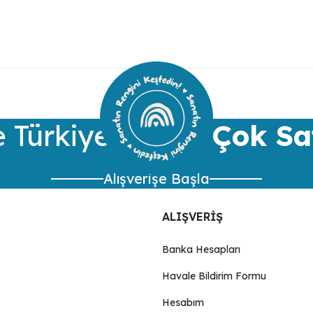
ularda yetersiz gördüğünüz noktaları öneri formunu kullanarak tarafımıza 
Bu ürüne ilk yorumu siz yapın!
Yorum Yaz
 Türkiye’nin
En Çok Sa
Alışverişe Başla
ALIŞVERİŞ
Banka Hesapları
Havale Bildirim Formu
Gönder
Hesabım