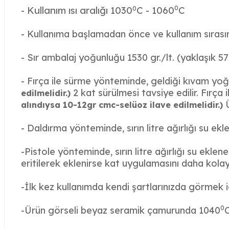
0
- Kullanım ısı aralığı 1030
C - 1060
C
0
- Kullanıma başlamadan önce ve kullanım sırasınd
- Sır ambalaj yoğunluğu 1530 gr./lt. (yaklaşık 5
- Fırça ile sürme yönteminde, geldiği kıvam yoğun
2 kat sürülmesi tavsiye edilir.
Fırça 
edilmelidir.)
Ü
alındıysa 10-12gr cmc-selüoz ilave edilmelidir.)
- Daldırma yönteminde, sırın litre ağırlığı su ek
-Pistole yönteminde, sırın litre ağırlığı su ek
eritilerek eklenirse kat uygulamasını daha kolay 
-İlk kez kullanımda kendi şartlarınızda görmek 
0
-Ürün görseli beyaz seramik çamurunda 1040
C