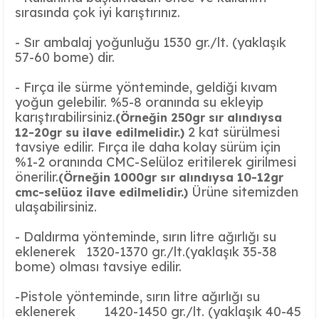
sırasında çok iyi karıştırınız.
Ayaklı Tabak Serisi
DİĞER VAZOLAR
- Sır ambalaj yoğunluğu 1530 gr./lt. (yaklaşık
Balık Tabak Serisi
GENİŞ RÖLYEFLİ VAZO
57-60 bome) dir.
Fırfır Tabak Serisi
KÜT VAZO
- Fırça ile sürme yönteminde, geldiği kıvam
yoğun gelebilir. %5-8 oranında su ekleyip
karıştırabilirsiniz.
(Örneğin 250gr sır alındıysa
İbrik Tabak Serisi
MODERN VAZO
2 kat sürülmesi
12-20gr su ilave edilmelidir.)
tavsiye edilir.
Fırça ile daha kolay sürüm için
Karaca Tabak Serisi
%1-2 oranında CMC-Selüloz eritilerek girilmesi
önerilir.
(Örneğin 1000gr sır alındıysa 10-12gr
Katlı Servis Tabak Takımı
Ürüne sitemizden
cmc-selüoz ilave edilmelidir.)
ulaşabilirsiniz.
Oval Tabak Serisi
- Daldırma yönteminde, sırın litre ağırlığı su
eklenerek 1320-1370 gr./lt.(yaklaşık 35-38
Sahan Tabak Serisi
bome) olması tavsiye edilir.
Taste Tabak Serisi
-Pistole yönteminde, sırın litre ağırlığı su
eklenerek 1420-1450 gr./lt.
(yaklaşık 40-45