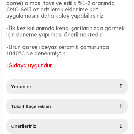
bome) olması tavsiye edilir. %1-2 oranında
CMC-Selüloz eritilerek eklenirse kat
uygulamasını daha kolay yapabilirsiniz.
-İlk kez kullanımda kendi şartlarınızda görmek
için deneme yapılması önerilmektedir.
-Ürün görseli beyaz seramik çamurunda
0
1040
C de denenmiştir.
lar
-Gıdaya uygundur.
 Ürünler
Yorumlar
Taksit Seçenekleri
Bu ürüne ilk yorumu siz yapın!
Önerileriniz
Yorum Yaz